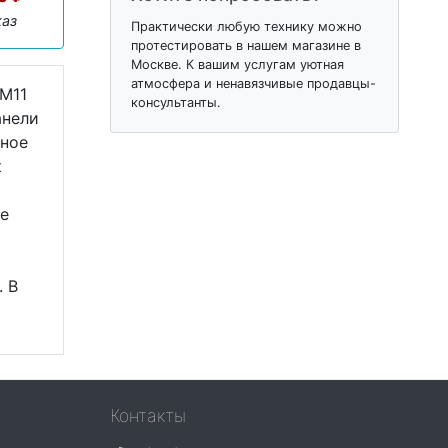
каз
Практически любую технику можно
протестировать в нашем магазине в
Москве. К вашим услугам уютная
атмосфера и ненавязчивые продавцы-
 M11
консультанты.
анели
тное
к
ме
. В
Контакты