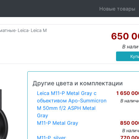
Новые товары
рматные
·
Leica
·
Leica M
650 0
В нал
Куп
Другие цвета и комплектации
Leica M11-P Metal Gray с
1 650 00
объективом Apo-Summicron
В налич
M 50mm f/2 ASPH Metal
Gray
M11-P Metal Gray
850 00
В нали
M11-P, silver
770 00