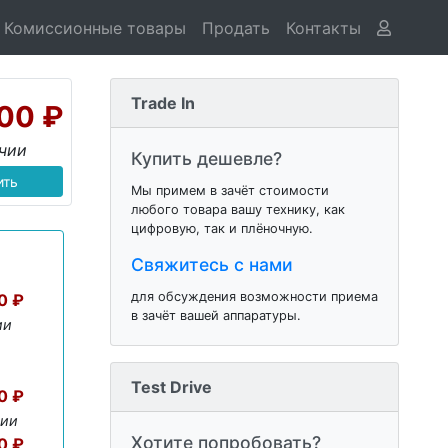
Комиссионные товары
Продать
Контакты
Trade In
00 ₽
ичии
Купить дешевле?
ить
Мы примем в зачёт стоимости
любого товара вашу технику, как
цифровую, так и плёночную.
Свяжитесь с нами
для обсуждения возможности приема
0 ₽
в зачёт вашей аппаратуры.
ии
Test Drive
0 ₽
чии
Хотите попробовать?
0 ₽