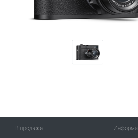
В продаже
Информа