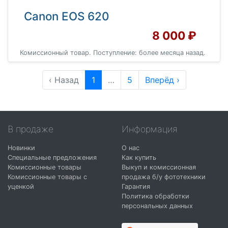
Canon EOS 620
8 000 ₽
Комиссионный товар. Поступление: более месяца назад.
‹ Назад
1
…
5
Вперёд ›
В продаже
Информация
Новинки
О нас
Специальные предложения
Как купить
Комиссионные товары
Выкуп и комиссионная
Комиссионные товары с
продажа б/у фототехники
уценкой
Гарантия
Политика обработки
персональных данных