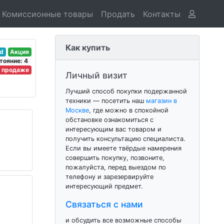
Комиссионные товары
Продать
Контакты
Как купить
nd
Акция
тояние: 4
в продаже
Личный визит
Лучший способ покупки подержанной
техники — посетить наш
магазин в
Москве
, где можно в спокойной
обстановке ознакомиться с
интересующим вас товаром и
получить консультацию специалиста.
Если вы имеете твёрдые намерения
совершить покупку, позвоните,
пожалуйста, перед выездом по
телефону и зарезервируйте
интересующий предмет.
Связаться с нами
и обсудить все возможные способы